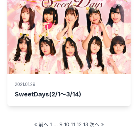
2021.01.29
SweetDays(2/1～3/14)
投
« 前へ
1
…
9
10
11
12
13
次へ »
稿